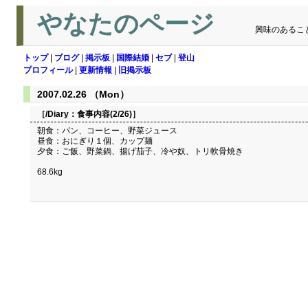
やなたのページ
興味のあるこ
トップ
|
ブログ
|
掲示板
|
国際結婚
|
セブ
|
登山
プロフィール
|
更新情報
|
旧掲示板
2007.02.26 （Mon）
［/Diary：
食事内容(2/26)
］
朝食：パン、コーヒー、野菜ジュース
昼食：おにぎり１個、カップ麺
夕食：ご飯、野菜鍋、揚げ茄子、冷や奴、トリ軟骨焼き
68.6kg